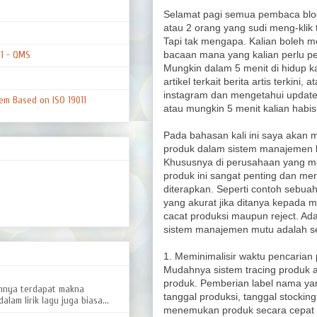
Selamat pagi semua pembaca blog
atau 2 orang yang sudi meng-klik
Tapi tak mengapa. Kalian boleh m
bacaan mana yang kalian perlu p
01 - QMS
Mungkin dalam 5 menit di hidup 
artikel terkait berita artis terkini,
instagram dan mengetahui update s
em Based on ISO 19011
atau mungkin 5 menit kalian habis
Pada bahasan kali ini saya akan 
produk dalam sistem manajemen k
Khususnya di perusahaan yang m
produk ini sangat penting dan m
diterapkan. Seperti contoh sebua
yang akurat jika ditanya kepada
cacat produksi maupun reject. Ad
sistem manajemen mutu adalah se
1. Meminimalisir waktu pencarian
Mudahnya sistem tracing produk 
produk. Pemberian label nama yan
amnya terdapat makna
tanggal produksi, tanggal stocki
alam lirik lagu juga biasa...
menemukan produk secara cepat 