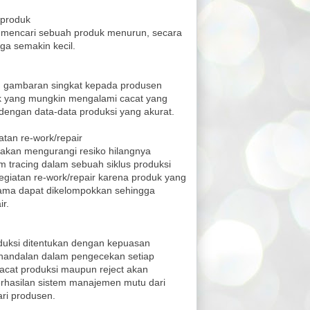
 produk
k mencari sebuah produk menurun, secara
ga semakin kecil.
n gambaran singkat kepada produsen
 yang mungkin mengalami cacat yang
g dengan data-data produksi yang akurat.
atan re-work/repair
akan mengurangi resiko hilangnya
m tracing dalam sebuah siklus produksi
egiatan re-work/repair karena produk yang
ama dapat dikelompokkan sehingga
r.
duksi ditentukan dengan kepuasan
ehandalan dalam pengecekan setiap
acat produksi maupun reject akan
hasilan sistem manajemen mutu dari
ri produsen.