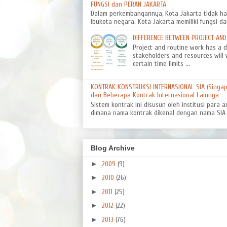
FUNGSI dan PERAN JAKARTA
Dalam perkembangannya, Kota Jakarta tidak ha
ibukota negara. Kota Jakarta memiliki fungsi da
DIFFERENCE BETWEEN PROJECT AN
Project and routine work has a dif
stakeholders and resources will 
certain time limits ...
KONTRAK KONSTRUKSI INTERNASIONAL SIA (Singapo
dan Beberapa Kontrak Internasional Lainnya
Sistem kontrak ini disusun oleh institusi para a
dimana nama kontrak dikenal dengan nama SIA 8
Blog Archive
►
2009
(9)
►
2010
(26)
►
2011
(25)
►
2012
(22)
►
2013
(76)