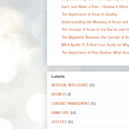
Don’t Just Make a Plan — Review It Often
The Importance of Ihsan in Quality
Understanding the Meaning of Ihsan and W
The Concept of Ihsan in the Qur’an and Isla
The Alignment Between the Concept of Ihs
NASA Apollo 13: A Real Case Study on Why 
The Importance of Plan Review: What Real 
Labels
ARTIFICIAL INTELLIGENCE
(36)
BUSINESS
(4)
CONTRACT MANAGEMENT
(36)
DUNIA SIPIL
(64)
LIFESTYLE
(16)