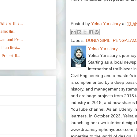
here This ...
Posted by
Yelna Yuristiary
at
11:5
mic His...
an and ESG...
Labels:
DUNIA SIPIL
,
PENGALAM
Plan Revi...
Yelna Yuristiary
Yelna Yuristiary's journey
Project D...
Starting as a local newsp
international trailblazer 
Civil Engineering and a master's 
is complemented by a deep passion f
history, and management system
and drainage projects from 2015 t
industry in 2018, and now shares 
YouTube channel. As an Udemy in
learners. In October 2023, Yelna 
launching her own interior design 
www.dreamsymphonydecor.com, bri
expertise to the world of design. H