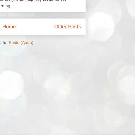
arning.
Home
Older Posts
e to:
Posts (Atom)