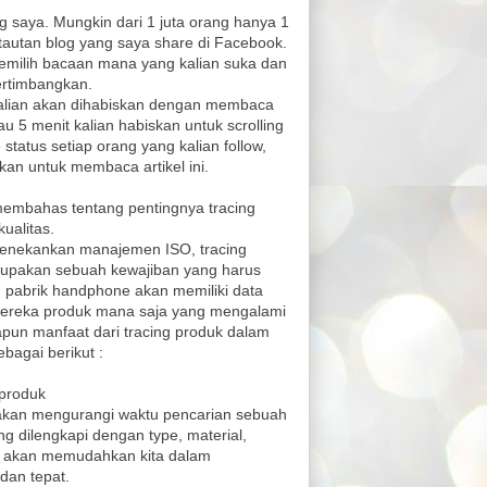
 saya. Mungkin dari 1 juta orang hanya 1
 tautan blog yang saya share di Facebook.
emilih bacaan mana yang kalian suka dan
ertimbangkan.
kalian akan dihabiskan dengan membaca
 atau 5 menit kalian habiskan untuk scrolling
tatus setiap orang yang kalian follow,
kan untuk membaca artikel ini.
membahas tentang pentingnya tracing
ualitas.
enekankan manajemen ISO, tracing
erupakan sebuah kewajiban yang harus
h pabrik handphone akan memiliki data
 mereka produk mana saja yang mengalami
apun manfaat dari tracing produk dalam
bagai berikut :
 produk
akan mengurangi waktu pencarian sebuah
g dilengkapi dengan type, material,
ng akan memudahkan kita dalam
dan tepat.