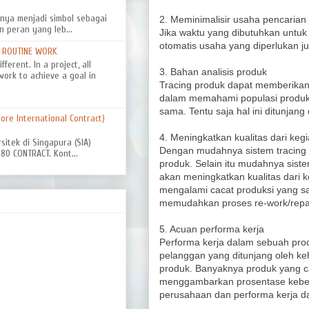
nya menjadi simbol sebagai
2. Meminimalisir usaha pencarian
n peran yang leb...
Jika waktu yang dibutuhkan untu
otomatis usaha yang diperlukan ju
D ROUTINE WORK
ferent. In a project, all
3. Bahan analisis produk
work to achieve a goal in
Tracing produk dapat memberika
dalam memahami populasi produk
sama. Tentu saja hal ini ditunjan
re International Contract)
4. Meningkatkan kualitas dari kegi
rsitek di Singapura (SIA)
Dengan mudahnya sistem tracing 
0 CONTRACT. Kont...
produk. Selain itu mudahnya siste
akan meningkatkan kualitas dari k
mengalami cacat produksi yang s
memudahkan proses re-work/repai
5. Acuan performa kerja
Performa kerja dalam sebuah pro
pelanggan yang ditunjang oleh k
produk. Banyaknya produk yang c
menggambarkan prosentase keber
perusahaan dan performa kerja da