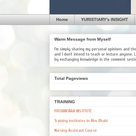
Home
YURISTIARY's INSIGHT
Warm Message from Myself
I’m simply sharing my personal opinions and th
and I don’t intend to teach or lecture anyone. 
by exchanging knowledge in the comment secti
Total Pageviews
TRAINING
PROXANTARA INSTITUTE
Training institutes in Abu Dhabi
Nursing Assistant Course