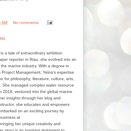
5 AM
No comments:
AN
 is a tale of extraordinary ambition.
aper reporter in Riau, she evolved into an
in the marine industry. With a degree in
in Project Management, Yelna's expertise
or philosophy, literature, culture, arts,
s. She managed complex water resource
o 2018, ventured into the global marine
her insights through her blog and
structor, she educates and empowers
embarked on an exciting journey by
business at
nging her unique creativity and
er story is an inspiring testament to