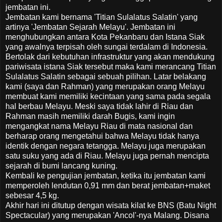
jembatan ini.
Jembatan kami bernama 'Titian Sulalatus Salatin' yang
artinya 'Jembatan Sejarah Melayu'. Jembatan ini
menghubungkan antara Kota Pekanbaru dan Istana Siak
yang awalnya terpisah oleh sungai terdalam di Indonesia.
Bertolak dari kebutuhan infrastruktur yang akan mendukung
pariwisata istana Siak tersebut maka kami merancang Titian
Sulalatus Salatin sebagai sebuah pilihan. Latar belakang
kami (saya dan Rahman) yang merupakan orang Melayu
membuat kami memiliki kecintaan yang sama pada segala
hal berbau Melayu. Meski saya tidak lahir di Riau dan
Rahman masih memiliki darah Bugis, kami ingin
mengangkat nama Melayu Riau di mata nasional dan
berharap orang mengetahui bahwa Melayu tidak hanya
identik dengan negara tetangga. Melayu juga merupakan
satu suku yang ada di Riau. Melayu juga pernah mencipta
sejarah di bumi lancang kuning.
Kembali ke pengujian jembatan, ketika itu jembatan kami
memperoleh lendutan 0,91 mm dan berat jembatan+maket
sebesar 4,5 kg.
Akhir hari ini ditutup dengan wisata kilat ke BNS (Batu Night
Spectacular) yang merupakan 'Ancol'-nya Malang. Disana