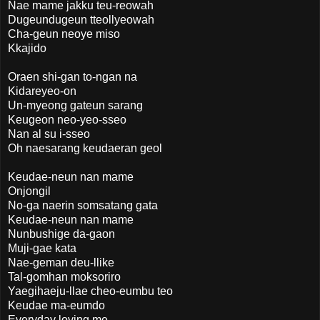
Nae mame jakku teu-reowah
Dugeundugeun tteollyeowah
Cha-geun neoye miso
Kkajido
Oraen shi-gan to-ngan na
Kidareyeo-on
Un-myeong gateun sarang
Keugeon neo-yeo-sseo
Nan al su i-sseo
Oh naesarang keudaeran geol
Keudae-neun nan mame
Onjongil
No-ga naerin somsatang gata
Keudae-neun nan mame
Nunbushige da-gaon
Muji-gae kata
Nae-geman deu-llike
Tal-gomhan moksoriro
Yaegihaeju-llae cheo-eumbu teo
Keudae ma-eumdo
Everyday loving me