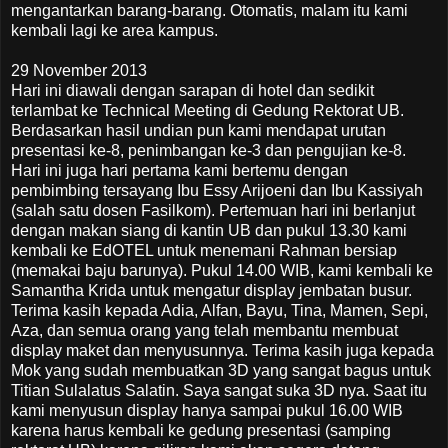
mengantarkan barang-barang. Otomatis, malam itu kami
kembali lagi ke area kampus.
29 November 2013
Hari ini diawali dengan sarapan di hotel dan sedikit
terlambat ke Technical Meeting di Gedung Rektorat UB.
Berdasarkan hasil undian pun kami mendapat urutan
presentasi ke-8, penimbangan ke-3 dan pengujian ke-8.
Hari ini juga hari pertama kami bertemu dengan
pembimbing tersayang Ibu Essy Arijoeni dan Ibu Kassiyah
(salah satu dosen Fasilkom). Pertemuan hari ini berlanjut
dengan makan siang di kantin UB dan pukul 13.30 kami
kembali ke EdOTEL untuk menemani Rahman bersiap
(memakai baju barunya). Pukul 14.00 WIB, kami kembali ke
Samantha Krida untuk mengatur display jembatan busur.
Terima kasih kepada Adia, Alfan, Bayu, Tina, Mamen, Sepi,
Aza, dan semua orang yang telah membantu membuat
display maket dan menyusunnya. Terima kasih juga kepada
Mok yang sudah membuatkan 3D yang sangat bagus untuk
Titian Sulalatus Salatin. Saya sangat suka 3D nya. Saat itu
kami menyusun display hanya sampai pukul 16.00 WIB
karena harus kembali ke gedung presentasi (samping