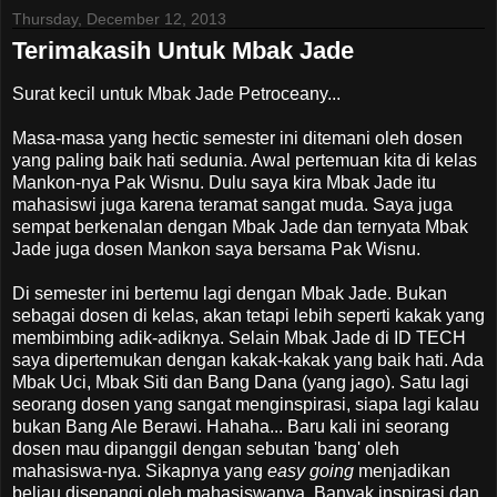
Thursday, December 12, 2013
Terimakasih Untuk Mbak Jade
Surat kecil untuk Mbak Jade Petroceany...
Masa-masa yang hectic semester ini ditemani oleh dosen
yang paling baik hati sedunia. Awal pertemuan kita di kelas
Mankon-nya Pak Wisnu. Dulu saya kira Mbak Jade itu
mahasiswi juga karena teramat sangat muda. Saya juga
sempat berkenalan dengan Mbak Jade dan ternyata Mbak
Jade juga dosen Mankon saya bersama Pak Wisnu.
Di semester ini bertemu lagi dengan Mbak Jade. Bukan
sebagai dosen di kelas, akan tetapi lebih seperti kakak yang
membimbing adik-adiknya. Selain Mbak Jade di ID TECH
saya dipertemukan dengan kakak-kakak yang baik hati. Ada
Mbak Uci, Mbak Siti dan Bang Dana (yang jago). Satu lagi
seorang dosen yang sangat menginspirasi, siapa lagi kalau
bukan Bang Ale Berawi. Hahaha... Baru kali ini seorang
dosen mau dipanggil dengan sebutan 'bang' oleh
mahasiswa-nya. Sikapnya yang
easy going
menjadikan
beliau disenangi oleh mahasiswanya. Banyak inspirasi dan