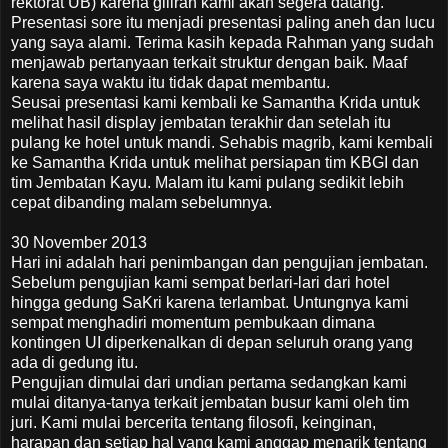
rektorat UB) karena giliran kami akan segera datang.
Presentasi sore itu menjadi presentasi paling aneh dan lucu
yang saya alami. Terima kasih kepada Rahman yang sudah
menjawab pertanyaan terkait struktur dengan baik. Maaf
karena saya waktu itu tidak dapat membantu.
Seusai presentasi kami kembali ke Samantha Krida untuk
melihat hasil display jembatan terakhir dan setelah itu
pulang ke hotel untuk mandi. Sehabis magrib, kami kembali
ke Samantha Krida untuk melihat persiapan tim KBGI dan
tim Jembatan Kayu. Malam itu kami pulang sedikit lebih
cepat dibanding malam sebelumnya.
30 November 2013
Hari ini adalah hari penimbangan dan pengujian jembatan.
Sebelum pengujian kami sempat berlari-lari dari hotel
hingga gedung SaKri karena terlambat. Untungnya kami
sempat menghadiri momentum pembukaan dimana
kontingen UI diperkenalkan di depan seluruh orang yang
ada di gedung itu.
Pengujian dimulai dari undian pertama sedangkan kami
mulai ditanya-tanya terkait jembatan busur kami oleh tim
juri. Kami mulai bercerita tentang filosofi, keinginan,
harapan dan setiap hal yang kami anggap menarik tentang