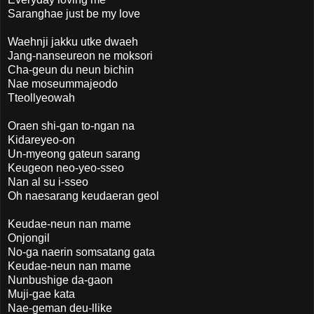
Saranghae just be my love
Waehnji jakku utke dwaeh
Jang-nanseureon ne moksori
Cha-geun du neun bichin
Nae moseummajeodo
Tteollyeowah
Oraen shi-gan to-ngan na
Kidareyeo-on
Un-myeong gateun sarang
Keugeon neo-yeo-sseo
Nan al su i-sseo
Oh naesarang keudaeran geol
Keudae-neun nan mame
Onjongil
No-ga naerin somsatang gata
Keudae-neun nan mame
Nunbushige da-gaon
Muji-gae kata
Nae-geman deu-llike