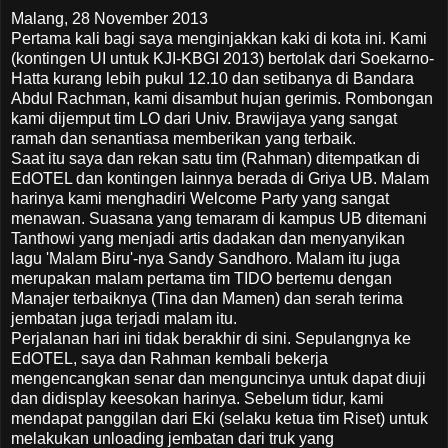
Malang, 28 November 2013
Pertama kali bagi saya menginjakkan kaki di kota ini. Kami
(kontingen UI untuk KJI-KBGI 2013) bertolak dari Soekarno-
Hatta kurang lebih pukul 12.10 dan setibanya di Bandara
Abdul Rachman, kami disambut hujan gerimis. Rombongan
kami dijemput tim LO dari Univ. Brawijaya yang sangat
ramah dan senantiasa memberikan yang terbaik.
Saat itu saya dan rekan satu tim (Rahman) ditempatkan di
EdOTEL dan kontingen lainnya berada di Griya UB. Malam
harinya kami menghadiri Welcome Party yang sangat
menawan. Suasana yang temaram di kampus UB ditemani
Tanthowi yang menjadi artis dadakan dan menyanyikan
lagu 'Malam Biru'-nya Sandy Sandhoro. Malam itu juga
merupakan malam pertama tim TIDO bertemu dengan
Manajer terbaiknya (Tina dan Mamen) dan serah terima
jembatan juga terjadi malam itu.
Perjalanan hari ini tidak berakhir di sini. Sepulangnya ke
EdOTEL, saya dan Rahman kembali bekerja
mengencangkan senar dan menguncinya untuk dapat diuji
dan didisplay keesokan harinya. Sebelum tidur, kami
mendapat panggilan dari Eki (selaku ketua tim Riset) untuk
melakukan unloading jembatan dari truk yang