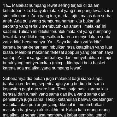
Ya... Malaikat numpang lewat sering terjadi di dalam
kehidupan kita. Banyak malaikat yang numpang lewat sana
sini hilir mudik. Ada yang tua, muda, rajin, malas dan serba
aneh. Ada pula yang sempurna namun kita bukanlah
seorang yang terlalu membutuhkan amat si 'malaikat' ini
saat ini. Tulisan ini ditulis teruntuk malaikat yang numpang
lewat dan sedikit mengesalkan karena menyertakan suatu
zat 'addic' bersamanya. Ya... Saya katakan zat 'addic'
karena benar-benar menimbulkan rasa ketagihan yang luar
biasa. Melebihi makanan terlezat apapun yang pernah saya
santap. Zat ini sangat berbahaya dan menyebabkan mimpi
buruk yang menyeramkan (mimpi dilempari bola basket
karena ada malaikat yang numpang lewat).
Sebenarnya dia bukan juga malaikat bagi siapa-siapa
bahkan cenderung seperti angin yang bertiup bersama
kepastian pagi dan sore hari. Tentu saja pasti karena kita
berasal dari rumah yang sama dan jiwa yang sama dan
pemiliknya juga sama. Tetapi ketahuilah bahwa kedatangan
malaikat atau pun angin yang dikenal ini menimbulkan
masalah bagi saya akhir-akhir ini. Kalau kata orang-orang
malaikat itu senantiasa membawa kabar gembira, tetapi