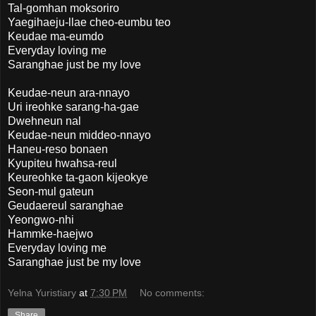
Tal-gomhan moksoriro
Yaegihaeju-llae cheo-eumbu teo
Keudae ma-eumdo
Everyday loving me
Saranghae just be my love
Keudae-neun ara-nnayo
Uri ireohke sarang-ha-gae
Dwehneun nal
Keudae-neun middeo-nnayo
Haneu-reso bonaen
Kyupiteu hwahsa-reul
Keureohke ta-gaon kijeokye
Seon-mul gateun
Geudaereul saranghae
Yeongwo-nhi
Hammke-haejwo
Everyday loving me
Saranghae just be my love
Yelna Yuristiary
at
7:30 PM
No comments:
Share