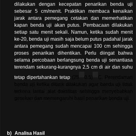
dilakukan dengan kecepatan penarikan benda uji
sebesar 5 cm/menit. Praktikan membaca kenaikan
jarak antara pemegang cetakan dan memerhatikan
kapan benda uji akan putus. Pembacaan dilakukan
setiap satu menit sekali. Namun, ketika sudah menit
ke-20, benda uji masih saja belum putus padahal jarak
antara pemegang sudah mencapai 100 cm sehingga
proses penarikan dihentikan. Perlu diingat bahwa
selama percobaan berlangsung benda uji senantiasa
terendam sekurang-kurangnya 2,5 cm di air dan suhu
tetap dipertahankan tetap
(25
0,5)
C. Perendaman
benda uji ketika ditarik dilakukan agar benda uji tidak
terkena lantai alat daktilitas sehingga menyebabkan
gesekan dan memengaruhi hasil penarikan benda uji.
b)
Analisa Hasil