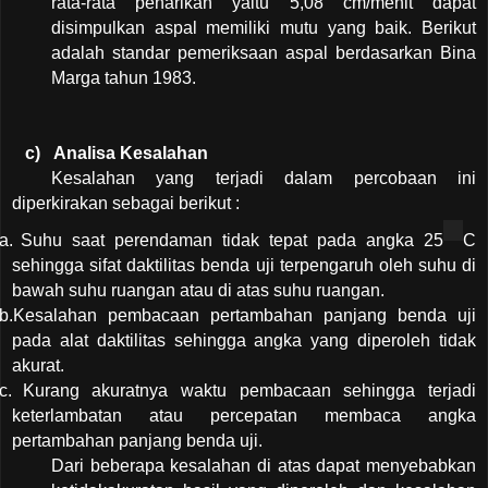
rata-rata penarikan yaitu 5,08 cm/menit dapat
disimpulkan aspal memiliki mutu yang baik. Berikut
adalah standar pemeriksaan aspal berdasarkan Bina
Marga tahun 1983.
c)
Analisa Kesalahan
Kesalahan yang terjadi dalam percobaan ini
diperkirakan sebagai berikut :
a.
Suhu saat perendaman tidak tepat pada angka 25
C
sehingga sifat daktilitas benda uji terpengaruh oleh suhu di
bawah suhu ruangan atau di atas suhu ruangan.
b.
Kesalahan pembacaan pertambahan panjang benda uji
pada alat daktilitas sehingga angka yang diperoleh tidak
akurat.
c.
Kurang akuratnya waktu pembacaan sehingga terjadi
keterlambatan atau percepatan membaca angka
pertambahan panjang benda uji.
Dari beberapa kesalahan di atas dapat menyebabkan