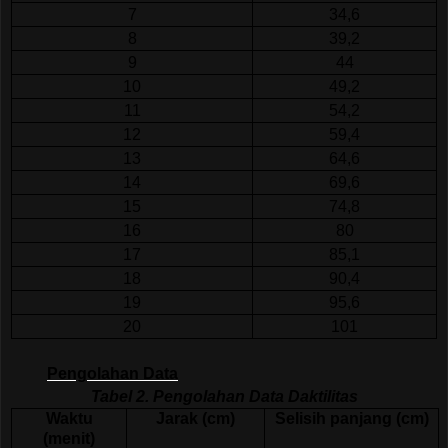
7
34,6
8
39,2
9
44
10
49,2
11
54,2
12
59,4
13
64,6
14
69,6
15
74,8
16
80
17
85,1
18
90,4
19
95,6
20
101
Pengolahan Data
Tabel 2. Pengolahan Data Daktilitas
Waktu
Jarak (cm)
Selisih panjang (cm)
(menit)