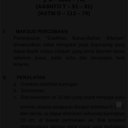
(AASHTO T – 51 – 81)
(ASTM D – 113 – 79)
I.
MAKSUD PERCOBAAN
Pemeriksaan “Daktilitas Bahan-Bahan Bitumen”
dimaksudkan untuk mengukur jarak terpanjang yang
dapat ditarik antara cetakan yang berisi bitumen keras
sebelum putus, pada suhu dan kecepatan tarik
tertentu.
II.
PERALATAN
a.
Cetakan daktilitas kuningan.
b.
Termometer.
c.
Bak perendam isi 10 liter yang dapat menjaga suhu
tertentu selama pengujian dengan ketelitian 0,1
C
dan benda uji dapat direndam sekurang-kurangnya
10 cm, di bawah permukaan air. Bak tersebut
diperlengkapi dengan pelat dasar yang berlubang