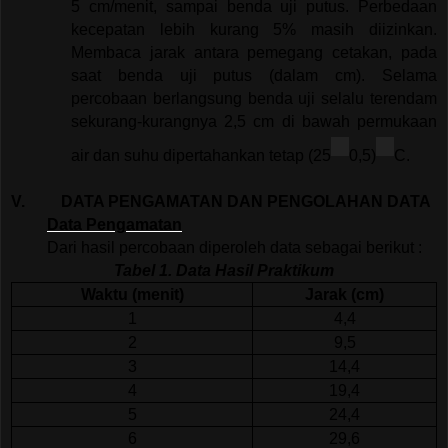
5 cm/menit, sampai benda uji putus. Perbedaan
kecepatan lebih kurang 5% masih diizinkan.
Membaca jarak antara pemegang cetakan, pada
saat benda uji putus (dalam cm). Selama
percobaan berlangsung benda uji selalu terendam
sekurang-kurangnya 2,5 cm di bawah permukaan
air dan suhu dipertahankan tetap (25
0,5)
C.
V.
DATA PENGAMATAN DAN PENGOLAHAN DATA
Data Pengamatan
Dari hasil percobaan diperoleh data sebagai berikut :
Tabel 1. Data Hasil Praktikum
Waktu (menit)
Jarak (cm)
1
4,4
2
9,5
3
14,4
4
19,4
5
24,4
6
29,6