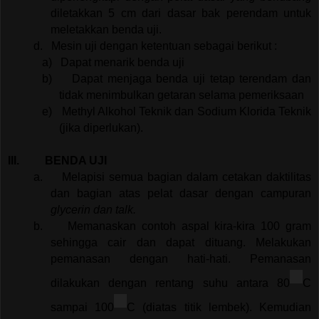
diletakkan 5 cm dari dasar bak perendam untuk
meletakkan benda uji.
d.
Mesin uji dengan ketentuan sebagai berikut :
a)
Dapat menarik benda uji
b)
Dapat menjaga benda uji tetap terendam dan
tidak menimbulkan getaran selama pemeriksaan
e)
Methyl Alkohol Teknik dan Sodium Klorida Teknik
(jika diperlukan).
III.
BENDA UJI
a.
Melapisi semua bagian dalam cetakan daktilitas
dan bagian atas pelat dasar dengan campuran
glycerin
dan talk.
b.
Memanaskan contoh aspal kira-kira 100 gram
sehingga cair dan dapat dituang. Melakukan
pemanasan dengan hati-hati. Pemanasan
dilakukan dengan rentang suhu antara 80
C
sampai 100
C (diatas titik lembek). Kemudian