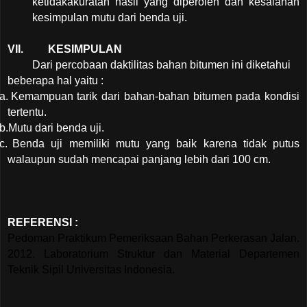
ketidakakuratan hasil yang diperoleh dan kesalahan
kesimpulan mutu dari benda uji.
VII.
KESIMPULAN
Dari percobaan daktilitas bahan bitumen ini diketahui
beberapa hal yaitu :
a.
Kemampuan tarik dari bahan-bahan bitumen pada kondisi
tertentu.
b.
Mutu dari benda uji.
c.
Benda uji memiliki mutu yang baik karena tidak putus
walaupun sudah mencapai panjang lebih dari 100 cm.
REFERENSI :
Pedoman Praktikum Pemeriksaan Bahan Perkerasan Jalan.
2012. Laboratorium Struktur dan Material Departemen
Teknik Sipil Universitas Indonesia.