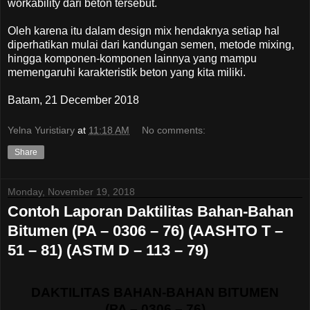
workability dari beton tersebut.
Oleh karena itu dalam design mix hendaknya setiap hal
diperhatikan mulai dari kandungan semen, metode mixing,
hingga komponen-komponen lainnya yang mampu
memengaruhi karakteristik beton yang kita miliki.
Batam, 21 December 2018
Yelna Yuristiary
at
11:18 AM
No comments:
Share
Monday, November 19, 2018
Contoh Laporan Daktilitas Bahan-Bahan
Bitumen (PA – 0306 – 76) (AASHTO T –
51 – 81) (ASTM D – 113 – 79)
DAKTILITAS BAHAN-BAHAN BITUMEN
(PA – 0306 – 76)