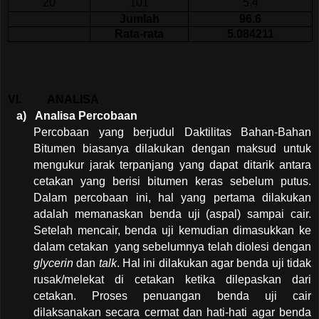
20
101
5.4
Jumlah
96.6
Rata-rata
5.084211
VI.
ANALISA
a)
Analisa Percobaan
Percobaan yang berjudul Daktilitas Bahan-Bahan
Bitumen biasanya dilakukan dengan maksud untuk
mengukur jarak terpanjang yang dapat ditarik antara
cetakan yang berisi bitumen keras sebelum putus.
Dalam percobaan ini, hal yang pertama dilakukan
adalah memanaskan benda uji (aspal) sampai cair.
Setelah mencair, benda uji kemudian dimasukkan ke
dalam cetakan
yang sebelumnya telah diolesi dengan
glycerin
dan
talk
. Hal ini dilakukan agar benda uji tidak
rusak/melekat di cetakan ketika dilepaskan dari
cetakan. Proses penuangan benda uji cair
dilaksanakan secara cermat dan hati-hati agar benda