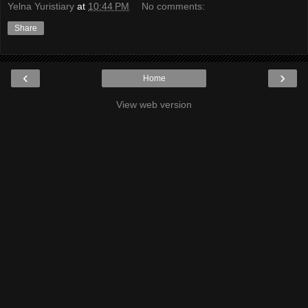
Yelna Yuristiary
at
10:44 PM
No comments:
Share
‹
›
Home
View web version