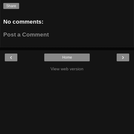
Share
No comments:
Post a Comment
‹
›
Home
View web version